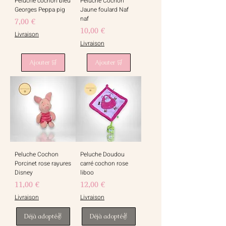
Peluche cochon bleu
Peluche Cochon
Georges Peppa pig
Jaune foulard Naf
naf
Prix
7,00 €
Prix
10,00 €
Livraison
Livraison
Ajouter 🛒
Ajouter 🛒
Peluche Cochon
Peluche Doudou
Porcinet rose rayures
carré cochon rose
Disney
liboo
Prix
Prix
11,00 €
12,00 €
Livraison
Livraison
Déjà adopté✌️
Déjà adopté✌️