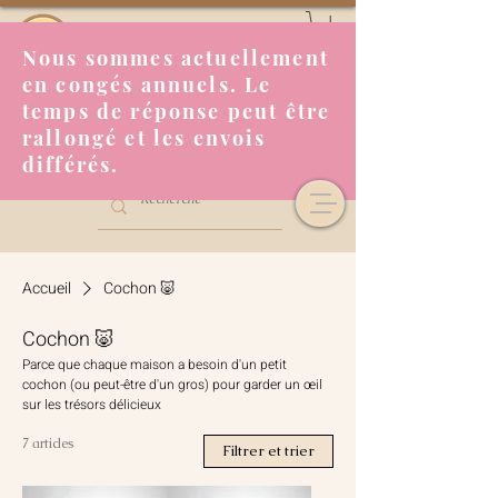
Nous sommes actuellement
en congés annuels. Le
temps de réponse peut être
rallongé et les envois
différés.
Accueil
Cochon 🐷
Cochon 🐷
Parce que chaque maison a besoin d'un petit
cochon (ou peut-être d'un gros) pour garder un œil
sur les trésors délicieux
7 articles
Filtrer et trier