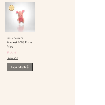
Peluche mini
Porcinet 2003 Fisher
Price
Prix
9,00 €
Livraison
Déjà adopté✌️