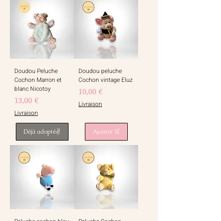
Doudou Peluche
Doudou peluche
Cochon Marron et
Cochon vintage Eluz
blanc Nicotoy
Prix
10,00 €
Prix
13,00 €
Livraison
Livraison
Déjà adopté✌️
Ajouter 🛒