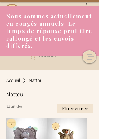
Nous sommes actuellement
en congés annuels. Le
temps de réponse peut être
rallongé et les envois
différés.
Accueil
Nattou
Nattou
22 articles
Filtrer et trier