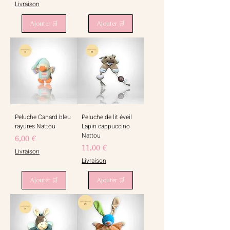
Livraison
Ajouter 🛒
Ajouter 🛒
Peluche Canard bleu
Peluche de lit éveil
rayures Nattou
Lapin cappuccino
Nattou
Prix
6,00 €
Prix
11,00 €
Livraison
Livraison
Ajouter 🛒
Ajouter 🛒