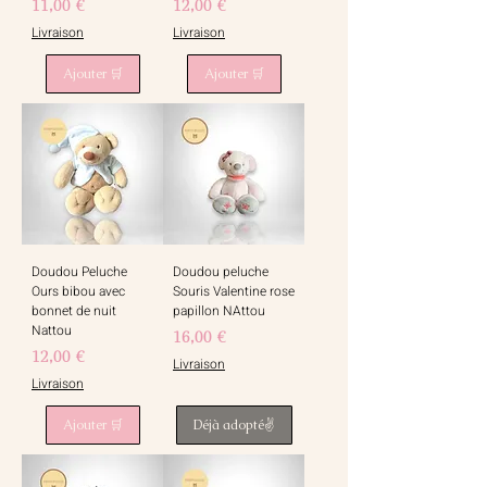
Prix
Prix
11,00 €
12,00 €
Livraison
Livraison
Ajouter 🛒
Ajouter 🛒
Doudou Peluche
Doudou peluche
Ours bibou avec
Souris Valentine rose
bonnet de nuit
papillon NAttou
Nattou
Prix
16,00 €
Prix
12,00 €
Livraison
Livraison
Ajouter 🛒
Déjà adopté✌️