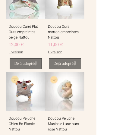
Doudou Carré Plat
Doudou Ours
Ours empreintes
marron empreintes
beige Nattou
Nattou
Prix
Prix
12,00 €
11,00 €
Livraison
Livraison
Déjà adopté✌️
Déjà adopté✌️
Doudou Peluche
Doudou Peluche
Chien Bo Flatsie
Musicale Lune ours
Nattou
rose Nattou