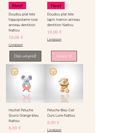
Neuf
Neuf
Doudou plat tete
Doudou plat tete
hippopotame rose
lapin marron anneau
anneau dentition
dentition Nattou
Nattou
Prix
19,00 €
Prix
19,00 €
Livraison
Livraison
Déjà adopté✌️
Ajouter 🛒
Hochet Peluche
Peluche Bleu Ciel
Souris Orange bleu
Ours Lune Nattou
Nattou
Prix
8,00 €
Prix
6,00 €
Livraison