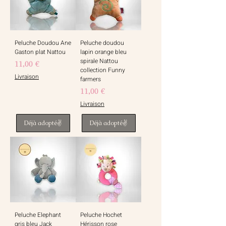
Peluche Doudou Ane
Peluche doudou
Gaston plat Nattou
lapin orange bleu
spirale Nattou
Prix
11,00 €
collection Funny
Livraison
farmers
Prix
11,00 €
Livraison
Déjà adopté✌️
Déjà adopté✌️
Peluche Elephant
Peluche Hochet
gris bleu Jack
Hérisson rose