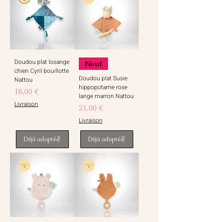
Doudou plat losange
Neuf
chien Cyril bouillotte
Doudou plat Susie
Nattou
hippopotame rose
Prix
16,00 €
lange marron Nattou
Livraison
Prix
21,00 €
Livraison
Déjà adopté✌️
Déjà adopté✌️