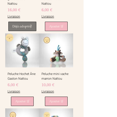
Nattou
Nattou
Prix
Prix
16,00 €
6,00 €
Livraison
Livraison
Déjà adopté✌️
Ajouter 🛒
Peluche Hochet Âne
Peluche mini vache
Gaston Nattou
marron Nattou
Prix
Prix
6,00 €
10,00 €
Livraison
Livraison
Ajouter 🛒
Ajouter 🛒