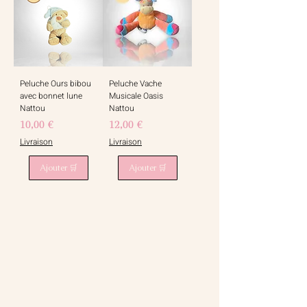
Peluche Ours bibou
Peluche Vache
avec bonnet lune
Musicale Oasis
Nattou
Nattou
Prix
Prix
10,00 €
12,00 €
Livraison
Livraison
Ajouter 🛒
Ajouter 🛒