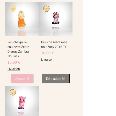
Peluche quille
Peluche zèbre rose
couinette Zebre
noir Zoey 2015 TY
Orange Zambra
Prix
10,00 €
Noukies
Livraison
Prix
10,00 €
Livraison
Ajouter 🛒
Déjà adopté✌️