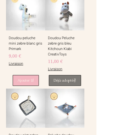
Doudou peluche
Doudou Peluche
mini zebre blanc gris
zebre gris bleu
Primark
Kitchoun Kiabi
CreativToys
Prix
9,00 €
Prix
11,00 €
Livraison
Livraison
Ajouter 🛒
Déjà adopté✌️