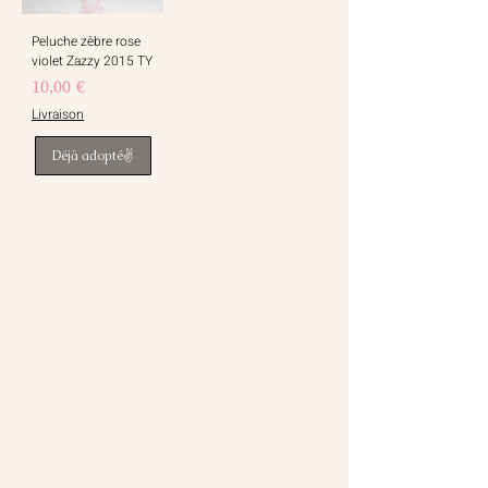
Peluche zèbre rose
violet Zazzy 2015 TY
Prix
10,00 €
Livraison
Déjà adopté✌️