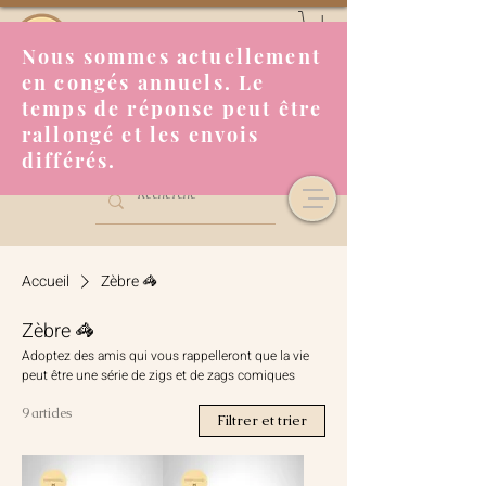
Nous sommes actuellement
en congés annuels. Le
temps de réponse peut être
rallongé et les envois
différés.
Accueil
Zèbre 🦓
Zèbre 🦓
Adoptez des amis qui vous rappelleront que la vie
peut être une série de zigs et de zags comiques
9 articles
Filtrer et trier