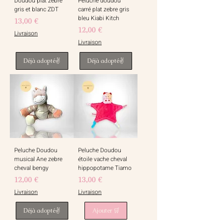
Doudou plat zebre
Peluche doudou
gris et blanc ZDT
carré plat zebre gris
bleu Kiabi Kitch
Prix
13,00 €
Prix
12,00 €
Livraison
Livraison
Déjà adopté✌️
Déjà adopté✌️
Peluche Doudou
Peluche Doudou
musical Ane zebre
étoile vache cheval
cheval bengy
hippopotame Tiamo
Prix
Prix
12,00 €
13,00 €
Livraison
Livraison
Déjà adopté✌️
Ajouter 🛒