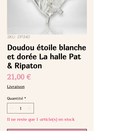
SKU : DP340
Doudou étoile blanche
et dorée La halle Pat
& Ripaton
Prix
21,00 €
Livraison
Quantité
*
Il ne reste que 1 article(s) en stock