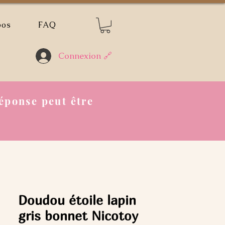
pos
FAQ
Connexion 🔗
éponse peut être
Doudou étoile lapin
gris bonnet Nicotoy