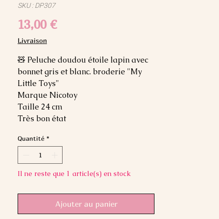
SKU : DP307
Prix
13,00 €
Livraison
🧸 Peluche doudou étoile lapin avec
bonnet gris et blanc. broderie "My
Little Toys"
Marque Nicotoy
Taille 24 cm
Très bon état
Quantité
*
Il ne reste que 1 article(s) en stock
Ajouter au panier