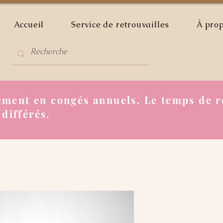
Accueil
Service de retrouvailles
À pro
ment en congés annuels. Le temps de r
 différés.