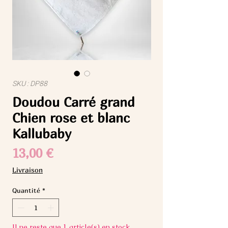
SKU : DP88
Doudou Carré grand
Chien rose et blanc
Kallubaby
Prix
13,00 €
Livraison
Quantité
*
Il ne reste que 1 article(s) en stock