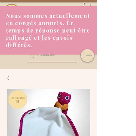
Nous sommes actuellement
en congés annuels. Le
temps de réponse peut être
rallongé et les envois
différés.