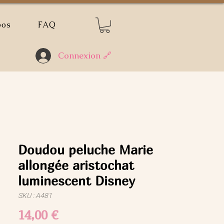
pos
FAQ
Connexion 🔗
Doudou peluche Marie
allongée aristochat
luminescent Disney
SKU : A481
Prix
14,00 €