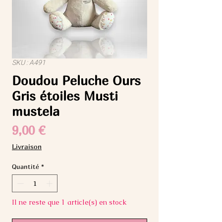
SKU : A491
Doudou Peluche Ours
Gris étoiles Musti
mustela
Prix
9,00 €
Livraison
Quantité
*
Il ne reste que 1 article(s) en stock