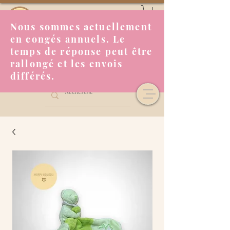
Nous sommes actuellement
en congés annuels. Le
temps de réponse peut être
rallongé et les envois
différés.