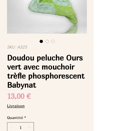
SKU : A325
Doudou peluche Ours
vert avec mouchoir
trèfle phosphorescent
Babynat
Prix
13,00 €
Livraison
Quantité
*