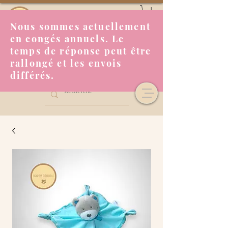
Nous sommes actuellement
en congés annuels. Le
temps de réponse peut être
rallongé et les envois
différés.