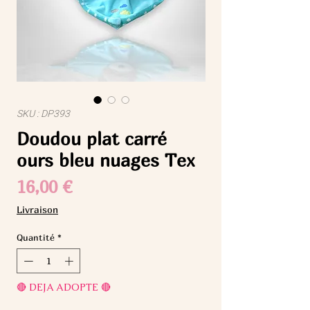
SKU : DP393
Doudou plat carré
ours bleu nuages Tex
Prix
16,00 €
Livraison
Quantité
*
🔴 DEJA ADOPTE 🔴