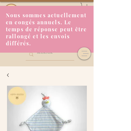
Nous sommes actuellement
en congés annuels. Le
temps de réponse peut être
rallongé et les envois
différés.