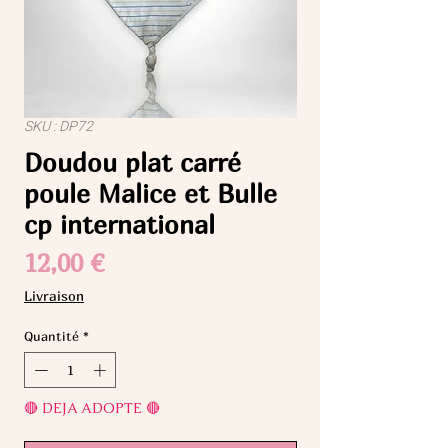
SKU : DP72
Doudou plat carré
poule Malice et Bulle
cp international
Prix
12,00 €
Livraison
Quantité
*
🔴 DEJA ADOPTE 🔴