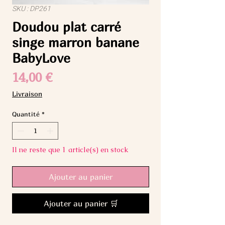
SKU : DP261
Doudou plat carré
singe marron banane
BabyLove
Prix
14,00 €
Livraison
Quantité
*
Il ne reste que 1 article(s) en stock
Ajouter au panier
Ajouter au panier 🛒