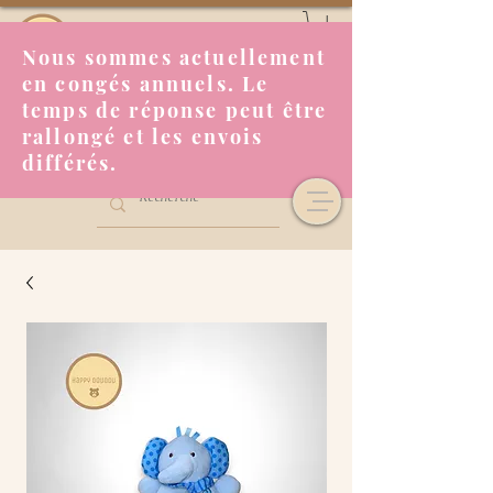
Nous sommes actuellement
en congés annuels. Le
temps de réponse peut être
rallongé et les envois
différés.