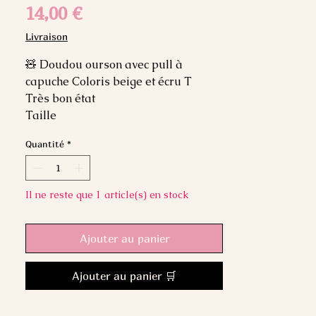
Prix
14,00 €
Livraison
🧸 Doudou ourson avec pull à
capuche Coloris beige et écru T
Très bon état
Taille
Quantité
*
Il ne reste que 1 article(s) en stock
Ajouter au panier
Ajouter au panier 🛒