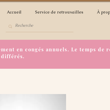
Accueil
Service de retrouvailles
À pro
ment en congés annuels. Le temps de r
 différés.