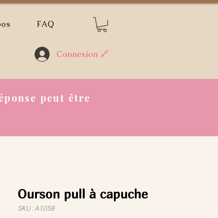
pos
FAQ
Connexion 🔗
éponse peut être
Ourson pull à capuche
SKU : A1058