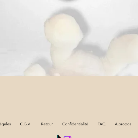
Aperçu rapide
égales
C.G.V
Retour
Confidentialité
FAQ
A propos