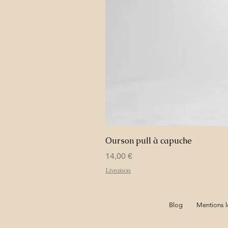
Ourson pull à capuche
Prix
14,00 €
Livraison
Blog
Mentions l