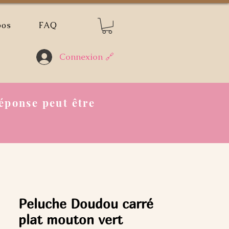
pos
FAQ
Connexion 🔗
éponse peut être
Peluche Doudou carré
plat mouton vert