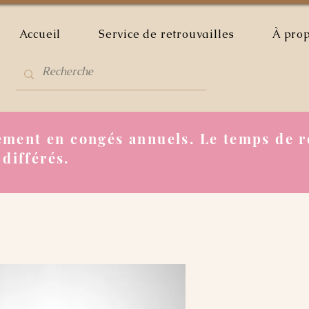
Accueil
Service de retrouvailles
À pro
ment en congés annuels. Le temps de r
 différés.