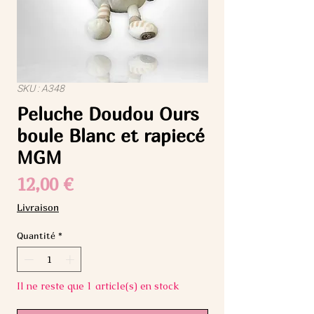
SKU : A348
Peluche Doudou Ours
boule Blanc et rapiecé
MGM
Prix
12,00 €
Livraison
Quantité
*
Il ne reste que 1 article(s) en stock