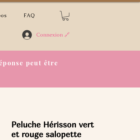
pos
FAQ
Connexion 🔗
éponse peut être
Peluche Hérisson vert
et rouge salopette