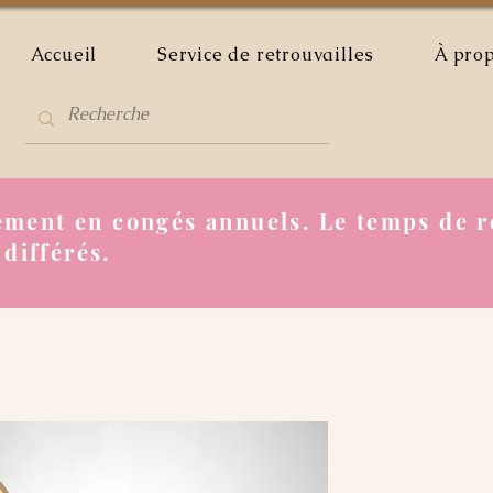
Accueil
Service de retrouvailles
À pro
ment en congés annuels. Le temps de r
 différés.