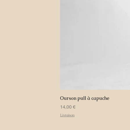
Ourson pull à capuche
Prix
14,00 €
Livraison