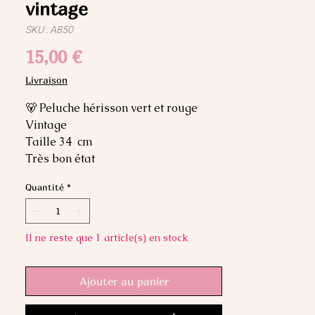
vintage
SKU : A850
Prix
15,00 €
Livraison
🐻 Peluche hérisson vert et rouge
Vintage
Taille 34 cm
Très bon état
Quantité
*
Il ne reste que 1 article(s) en stock
Ajouter au panier