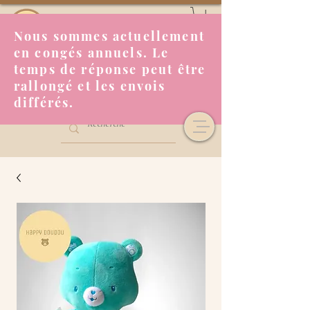
Nous sommes actuellement
en congés annuels. Le
temps de réponse peut être
rallongé et les envois
différés.