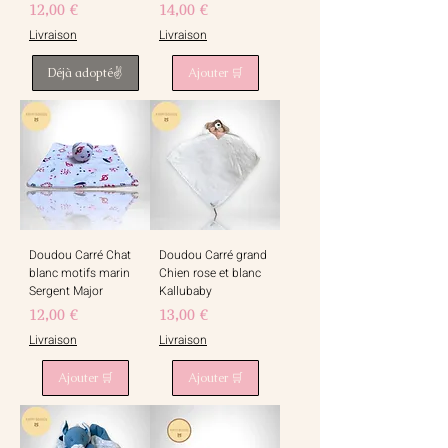
Prix
Prix
12,00 €
14,00 €
Livraison
Livraison
Déjà adopté✌️
Ajouter 🛒
Doudou Carré Chat
Doudou Carré grand
blanc motifs marin
Chien rose et blanc
Sergent Major
Kallubaby
Prix
Prix
12,00 €
13,00 €
Livraison
Livraison
Ajouter 🛒
Ajouter 🛒