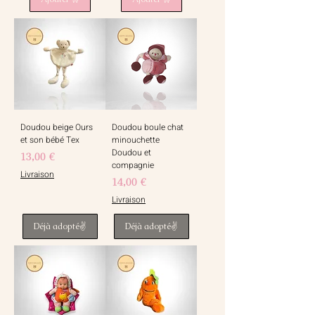
Doudou beige Ours
Doudou boule chat
et son bébé Tex
minouchette
Doudou et
Prix
13,00 €
compagnie
Livraison
Prix
14,00 €
Livraison
Déjà adopté✌️
Déjà adopté✌️