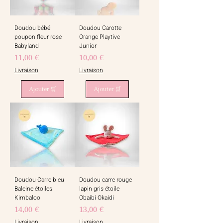
Doudou bébé
Doudou Carotte
poupon fleur rose
Orange Playtive
Babyland
Junior
Prix
Prix
11,00 €
10,00 €
Livraison
Livraison
Ajouter 🛒
Ajouter 🛒
Doudou Carre bleu
Doudou carre rouge
Baleine étoiles
lapin gris étoile
Kimbaloo
Obaibi Okaidi
Prix
Prix
14,00 €
13,00 €
Livraison
Livraison