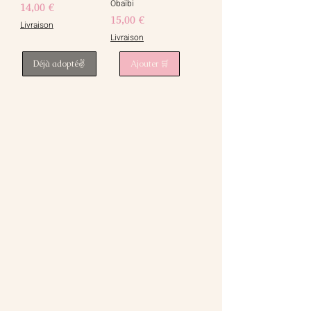
Obaïbi
Prix
14,00 €
Prix
15,00 €
Livraison
Livraison
Déjà adopté✌️
Ajouter 🛒