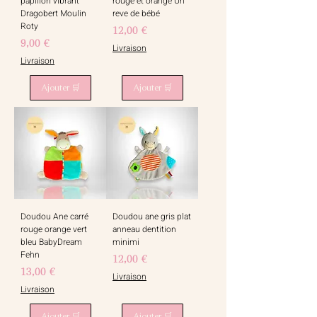
papillon vibrant
rouge et orange Un
Dragobert Moulin
reve de bébé
Roty
Prix
12,00 €
Prix
9,00 €
Livraison
Livraison
Ajouter 🛒
Ajouter 🛒
Doudou Ane carré
Doudou ane gris plat
rouge orange vert
anneau dentition
bleu BabyDream
minimi
Fehn
Prix
12,00 €
Prix
13,00 €
Livraison
Livraison
Ajouter 🛒
Ajouter 🛒