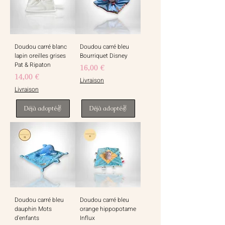
Doudou carré blanc
Doudou carré bleu
lapin oreilles grises
Bourriquet Disney
Pat & Ripaton
Prix
16,00 €
Prix
14,00 €
Livraison
Livraison
Déjà adopté✌️
Déjà adopté✌️
Doudou carré bleu
Doudou carré bleu
dauphin Mots
orange hippopotame
d'enfants
Influx