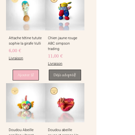
Attache tétine tutute
Chien jaune rouge
sophie la girafe Vulli
ABC simpson
trading
Prix
6,00 €
Prix
11,00 €
Livraison
Livraison
Ajouter 🛒
Déjà adopté✌️
Doudou Abeille
Doudou abeille