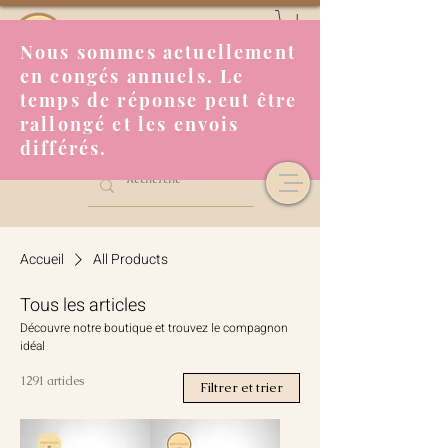
Nous sommes actuellement
en congés annuels. Le
temps de réponse peut être
rallongé et les envois
différés.
Accueil
All Products
Tous les articles
Découvre notre boutique et trouvez le compagnon
idéal
1291 articles
Filtrer et trier