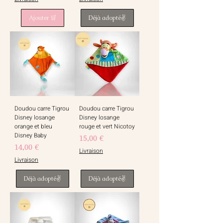
Ajouter 🛒
Déjà adopté✌️
Doudou carre Tigrou
Doudou carre Tigrou
Disney losange
Disney losange
orange et bleu
rouge et vert Nicotoy
Disney Baby
Prix
15,00 €
Prix
14,00 €
Livraison
Livraison
Déjà adopté✌️
Déjà adopté✌️