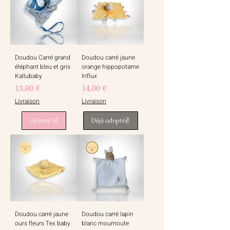
Doudou Carré grand
Doudou carré jaune
éléphant bleu et gris
orange hippopotame
Kallubaby
Influx
Prix
Prix
13,00 €
14,00 €
Livraison
Livraison
Ajouter 🛒
Déjà adopté✌️
Doudou carré jaune
Doudou carré lapin
ours fleurs Tex baby
blanc moumoute