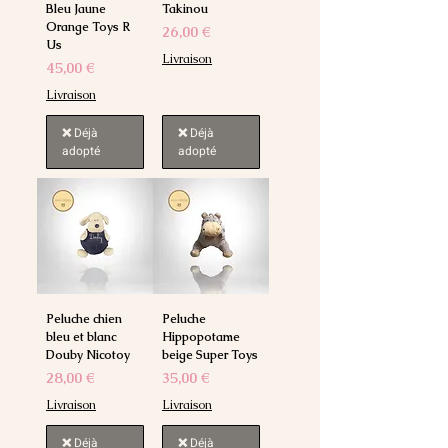
Bleu Jaune
Takinou
Orange Toys R
Prix
26,00 €
Us
Livraison
Prix
45,00 €
Livraison
❌ Déjà
❌ Déjà
adopté
adopté
Peluche chien
Peluche
bleu et blanc
Hippopotame
Douby Nicotoy
beige Super Toys
Prix
Prix
28,00 €
35,00 €
Livraison
Livraison
❌ Déjà
❌ Déjà