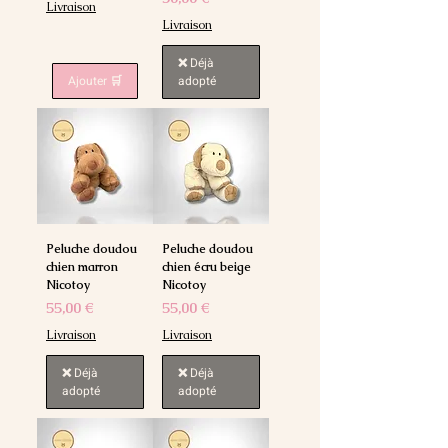
Livraison
Livraison
❌ Déjà
Ajouter 🛒
adopté
Peluche doudou
Peluche doudou
chien marron
chien écru beige
Nicotoy
Nicotoy
Prix
Prix
55,00 €
55,00 €
Livraison
Livraison
❌ Déjà
❌ Déjà
adopté
adopté