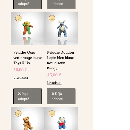
adopté
adopté
Peluche Ours
Peluche Doudou
vert orange jaune
Lapin bleu blanc
Toys R Us
nœud satin
Bengy
Prix
30,00 €
Prix
45,00 €
Livraison
Livraison
❌ Déjà
❌ Déjà
adopté
adopté