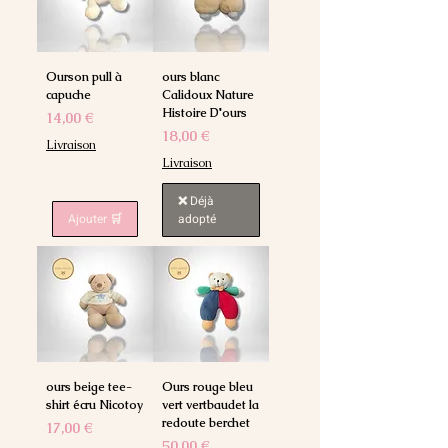
Ourson pull à
ours blanc
capuche
Calidoux Nature
Histoire D'ours
Prix
14,00 €
Prix
18,00 €
Livraison
Livraison
❌ Déjà
Ajouter 🛒
adopté
ours beige tee-
Ours rouge bleu
shirt écru Nicotoy
vert vertbaudet la
redoute berchet
Prix
17,00 €
Prix
50,00 €