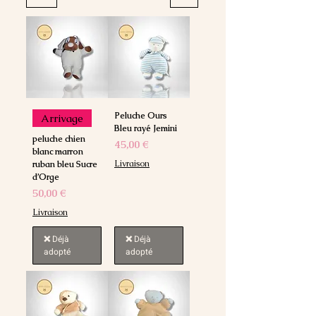
Peluche Ours
Arrivage
Bleu rayé Jemini
peluche chien
Prix
45,00 €
blanc marron
Livraison
ruban bleu Sucre
d’Orge
Prix
50,00 €
Livraison
❌ Déjà
❌ Déjà
adopté
adopté