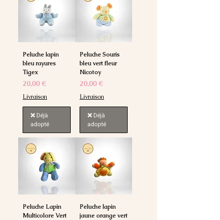
Peluche lapin
Peluche Souris
bleu rayures
bleu vert fleur
Tigex
Nicotoy
Prix
Prix
20,00 €
20,00 €
Livraison
Livraison
❌ Déjà
❌ Déjà
adopté
adopté
Peluche Lapin
Peluche lapin
Multicolore Vert
jaune orange vert