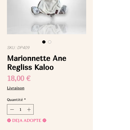
SKU : DP409
Marionnette Ane
Regliss Kaloo
Prix
18,00 €
Livraison
Quantité
*
🔴 DEJA ADOPTE 🔴