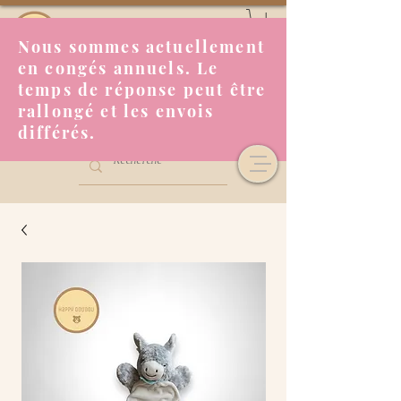
Nous sommes actuellement
en congés annuels. Le
temps de réponse peut être
rallongé et les envois
différés.