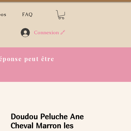
pos
FAQ
Connexion 🔗
éponse peut être
Doudou Peluche Ane
Cheval Marron les