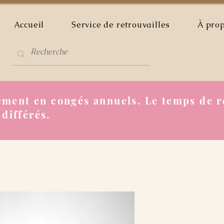
Accueil
Service de retrouvailles
À pro
ment en congés annuels. Le temps de r
 différés.