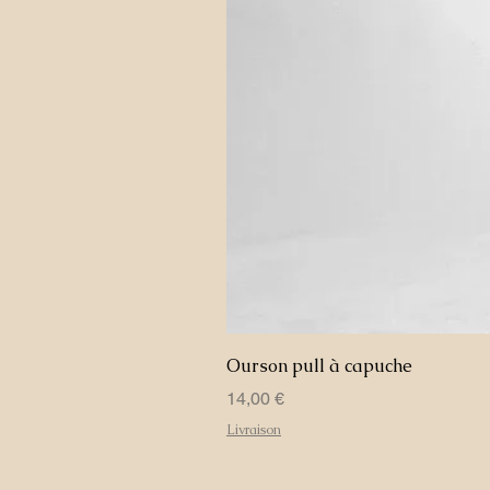
Ourson pull à capuche
Prix
14,00 €
Livraison