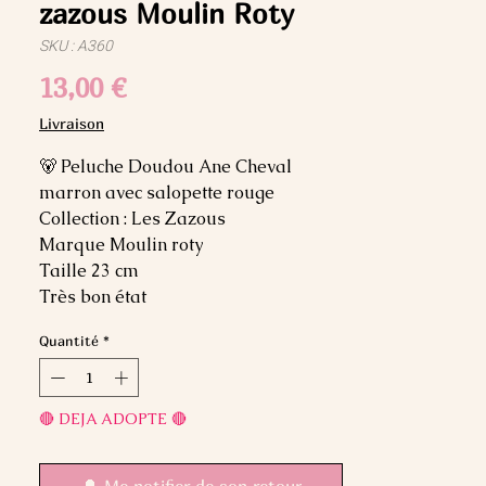
zazous Moulin Roty
SKU : A360
Prix
13,00 €
Livraison
🐻 Peluche Doudou Ane Cheval
marron avec salopette rouge
Collection : Les Zazous
Marque Moulin roty
Taille 23 cm
Très bon état
Quantité
*
🔴 DEJA ADOPTE 🔴
🔔 Me notifier de son retour