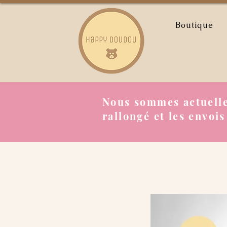
Boutique
Nous sommes actuelle
rallongé et les envois