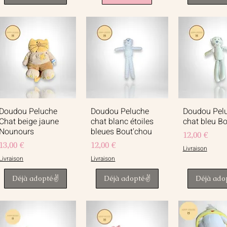
Doudou Peluche
Doudou Peluche
Doudou Pel
Aperçu rapide
Aperçu rapide
Aperçu r
Chat beige jaune
chat blanc étoiles
chat bleu B
Nounours
bleues Bout'chou
Prix
12,00 €
Prix
Prix
13,00 €
12,00 €
Livraison
Livraison
Livraison
Déjà adopté✌️
Déjà adopté✌️
Déjà ado