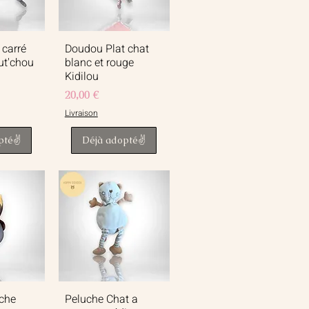
 carré
Doudou Plat chat
apide
Aperçu rapide
ut'chou
blanc et rouge
Kidilou
Prix
20,00 €
Livraison
pté✌️
Déjà adopté✌️
che
Peluche Chat a
apide
Aperçu rapide