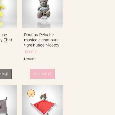
uche
Doudou Peluche
apide
Aperçu rapide
zy Chat
musicale chat ours
tigre nuage Nicotoy
Prix
13,00 €
Livraison
pté✌️
Ajouter 🛒