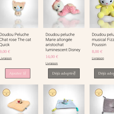
Doudou Peluche
Doudou peluche
Doudou pel
Aperçu rapide
Aperçu rapide
Aperçu r
Chat rose The cat
Marie allongée
musical Fiz
Quick
aristochat
Poussin
luminescent Disney
Prix
Prix
9,00 €
8,00 €
Prix
14,00 €
Livraison
Livraison
Livraison
Ajouter 🛒
Déjà adopté✌️
Déjà ado