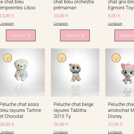
le chat bleu
chat bleu orchestra
chat gris bl
empreintes Liboo
prémaman
Egmont Toy
Prix
Prix
Prix
12,00 €
10,00 €
6,00 €
Livraison
Livraison
Livraison
Ajouter 🛒
Ajouter 🛒
Ajouter
Peluche chat assis
Peluche chat beige
Peluche cha
Aperçu rapide
Aperçu rapide
Aperçu r
bleu rayures Tartine
rayures Tabitha
aristochat M
et Chocolat
2015 Ty
Disney
Prix
Prix
Prix
28,00 €
10,00 €
12,00 €
Livraison
Livraison
Livraison