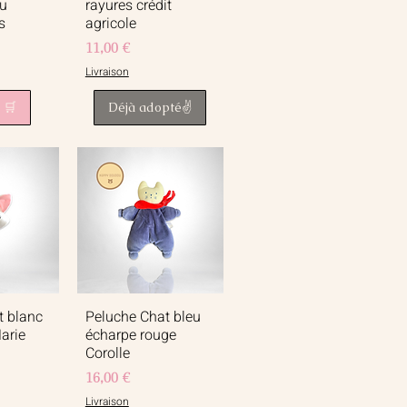
eu
rayures crédit
s
agricole
Prix
11,00 €
Livraison
 🛒
Déjà adopté✌️
t blanc
Peluche Chat bleu
apide
Aperçu rapide
arie
écharpe rouge
Corolle
Prix
16,00 €
Livraison