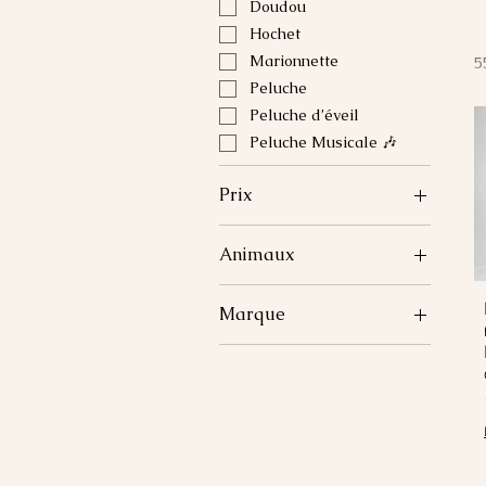
Doudou
Hochet
Marionnette
5
Peluche
Peluche d’éveil
Peluche Musicale 🎶
Prix
Animaux
6 €
32 €
Chat 🐱
Marque
Ours 🐻
Panda 🐼
BabyNat
Poussin 🐥
Bengy
Raton laveur 🦝
Disney
Renard 🦊
Doudou et Compagnie
Tigre 🐯
Gipsy
Kaloo