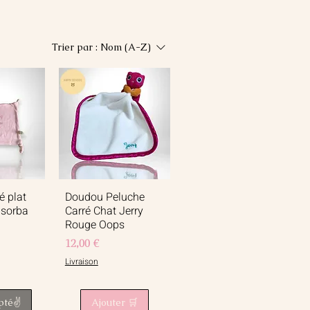
Trier par :
Nom (A-Z)
é plat
Doudou Peluche
apide
Aperçu rapide
bsorba
Carré Chat Jerry
Rouge Oops
Prix
12,00 €
Livraison
pté✌️
Ajouter 🛒