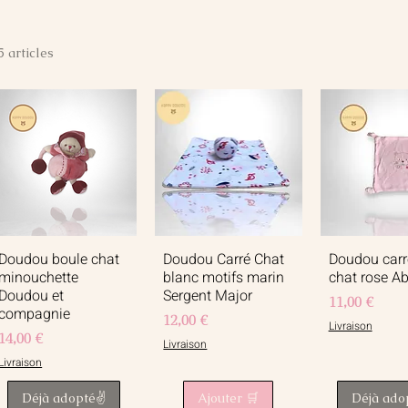
5 articles
Doudou boule chat
Doudou Carré Chat
Doudou carr
Aperçu rapide
Aperçu rapide
Aperçu r
minouchette
blanc motifs marin
chat rose A
Doudou et
Sergent Major
Prix
11,00 €
compagnie
Prix
12,00 €
Livraison
Prix
14,00 €
Livraison
Livraison
Déjà adopté✌️
Ajouter 🛒
Déjà ado