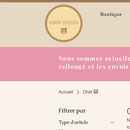
Boutique
Nous sommes actuelle
rallongé et les envois
Accueil
Chat 🐱
Filtrer par
N
Type d'article
r