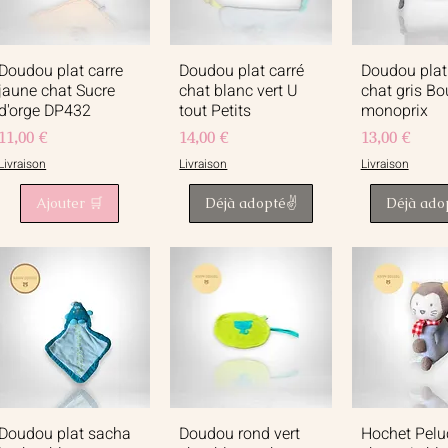
Doudou plat carre
Doudou plat carré
Doudou plat
Aperçu rapide
Aperçu rapide
Aperçu r
jaune chat Sucre
chat blanc vert U
chat gris Bo
d'orge DP432
tout Petits
monoprix
Prix
Prix
Prix
11,00 €
14,00 €
13,00 €
Livraison
Livraison
Livraison
Ajouter 🛒
Déjà adopté✌️
Déjà ado
Doudou plat sacha
Doudou rond vert
Hochet Pelu
Aperçu rapide
Aperçu rapide
Aperçu r