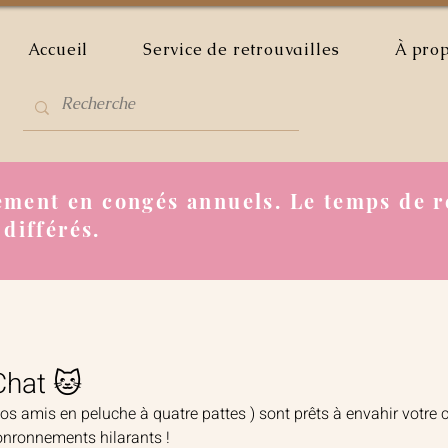
Accueil
Service de retrouvailles
À pro
ment en congés annuels. Le temps de r
 différés.
Chat 🐱
os amis en peluche à quatre pattes ) sont prêts à envahir votre
onronnements hilarants !