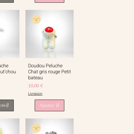
uche
Doudou Peluche
apide
Aperçu rapide
out'chou
Chat gris rouge Petit
bateau
Prix
10,00 €
Livraison
pté✌️
Ajouter 🛒