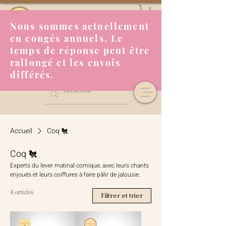
Nous sommes actuellement
en congés annuels. Le
temps de réponse peut être
rallongé et les envois
différés.
Accueil
Coq 🐔
Coq 🐔
Experts du lever matinal comique, avec leurs chants
enjoués et leurs coiffures à faire pâlir de jalousie.
4 articles
Filtrer et trier