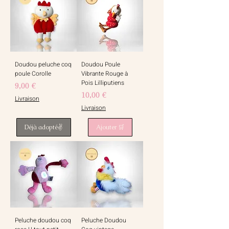
Doudou peluche coq
Doudou Poule
poule Corolle
Vibrante Rouge à
Pois Lilliputiens
Prix
9,00 €
Prix
10,00 €
Livraison
Livraison
Déjà adopté✌️
Ajouter 🛒
Peluche doudou coq
Peluche Doudou