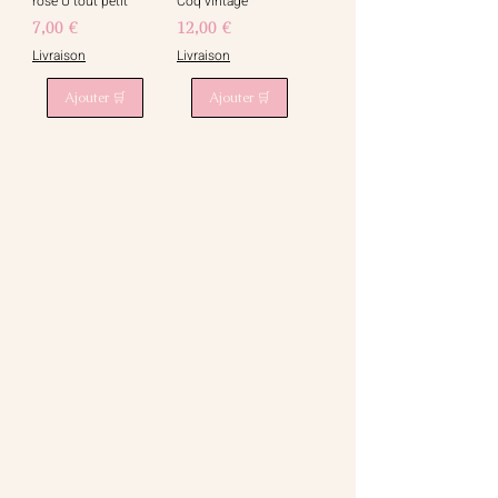
rose U tout petit
Coq vintage
Prix
Prix
7,00 €
12,00 €
Livraison
Livraison
Ajouter 🛒
Ajouter 🛒