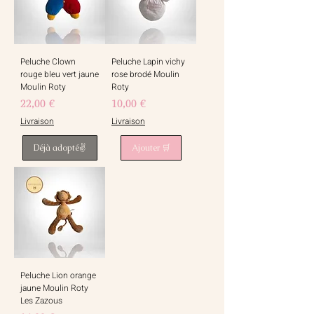
Peluche Clown
Peluche Lapin vichy
rouge bleu vert jaune
rose brodé Moulin
Moulin Roty
Roty
Prix
Prix
22,00 €
10,00 €
Livraison
Livraison
Déjà adopté✌️
Ajouter 🛒
Peluche Lion orange
jaune Moulin Roty
Les Zazous