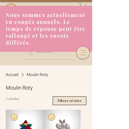
Nous sommes actuellement
en congés annuels. Le
temps de réponse peut être
rallongé et les envois
différés.
Accueil
Moulin Roty
Moulin Roty
3 articles
Filtrer et trier