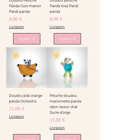
Doudou Peluche
Doudou peluche
Panda Ours marron
Panda rose Pandi
Pandi panda
panda
Prix
Prix
8,00 €
8,00 €
Livraison
Livraison
Ajouter 🛒
Ajouter 🛒
Doudou plat orange
Peluche doudou
panda Orchestra
marionnette panda
raton laveur chat
Prix
11,00 €
Sucre d'orge
Livraison
Prix
12,00 €
Livraison
Ajouter 🛒
Ajouter 🛒