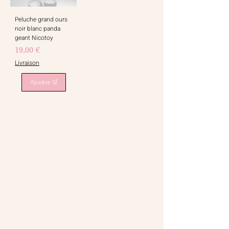
Peluche grand ours
noir blanc panda
geant Nicotoy
Prix
19,00 €
Livraison
Ajouter 🛒