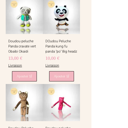
Doudou peluche
DOudou Peluche
Panda cravate vert
Panda kung fu
Obaibi Okaidi
panda "po" Big headz
Prix
Prix
13,00 €
10,00 €
Livraison
Livraison
Ajouter 🛒
Ajouter 🛒