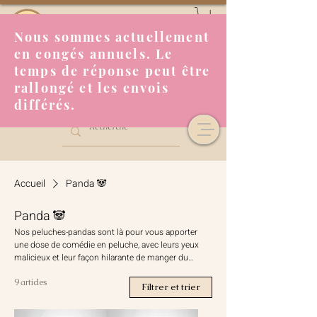
Nous sommes actuellement
en congés annuels. Le
temps de réponse peut être
rallongé et les envois
différés.
Accueil
Panda 🐼
Panda 🐼
Nos peluches-pandas sont là pour vous apporter
une dose de comédie en peluche, avec leurs yeux
malicieux et leur façon hilarante de manger du
bambou.
9 articles
Filtrer et trier