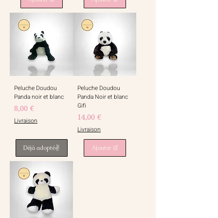
Peluche Doudou
Peluche Doudou
Panda noir et blanc
Panda Noir et blanc
Gifi
Prix
8,00 €
Prix
14,00 €
Livraison
Livraison
Déjà adopté✌️
Ajouter 🛒