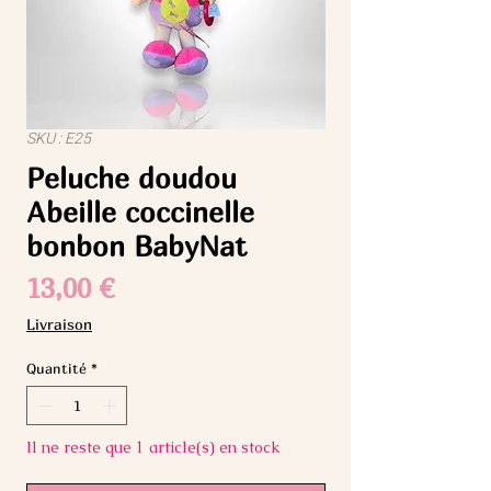
SKU : E25
Peluche doudou
Abeille coccinelle
bonbon BabyNat
Prix
13,00 €
Livraison
Quantité
*
Il ne reste que 1 article(s) en stock