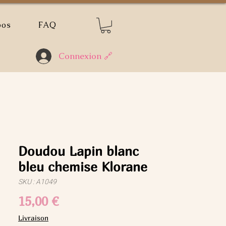
pos
FAQ
Connexion 🔗
Doudou Lapin blanc
bleu chemise Klorane
SKU : A1049
Prix
15,00 €
Livraison