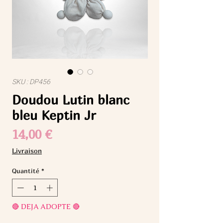
SKU : DP456
Doudou Lutin blanc
bleu Keptin Jr
Prix
14,00 €
Livraison
Quantité
*
🔴 DEJA ADOPTE 🔴