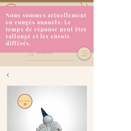
Nous sommes actuellement
en congés annuels. Le
temps de réponse peut être
rallongé et les envois
différés.