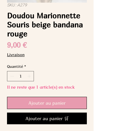
SKU : A279
Doudou Marionnette
Souris beige bandana
rouge
Prix
9,00 €
Livraison
Quantité
*
Il ne reste que 1 article(s) en stock
Ajouter au panier
Ajouter au panier 🛒