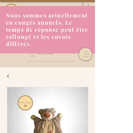
Nous sommes actuellement
en congés annuels. Le
temps de réponse peut être
rallongé et les envois
différés.