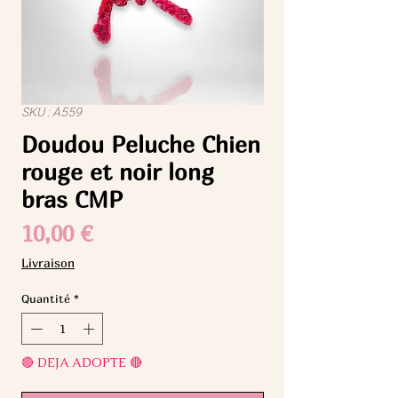
SKU : A559
Doudou Peluche Chien
rouge et noir long
bras CMP
Prix
10,00 €
Livraison
Quantité
*
🔴 DEJA ADOPTE 🔴