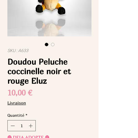
SKU : A633
Doudou Peluche
coccinelle noir et
rouge Eluz
Prix
10,00 €
Livraison
Quantité
*
🔴 DEJA ADOPTE 🔴