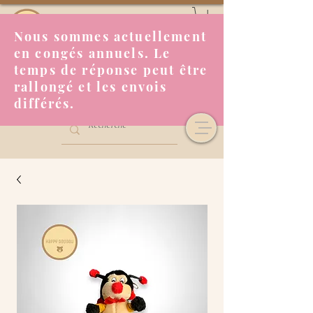
Nous sommes actuellement
en congés annuels. Le
temps de réponse peut être
rallongé et les envois
différés.