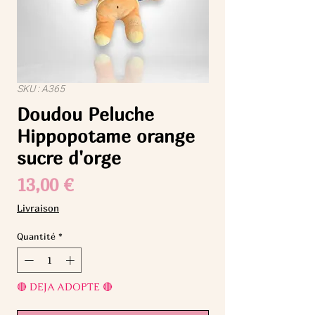
SKU : A365
Doudou Peluche
Hippopotame orange
sucre d'orge
Prix
13,00 €
Livraison
Quantité
*
🔴 DEJA ADOPTE 🔴