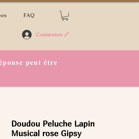
pos
FAQ
Connexion 🔗
éponse peut être
Doudou Peluche Lapin
Musical rose Gipsy