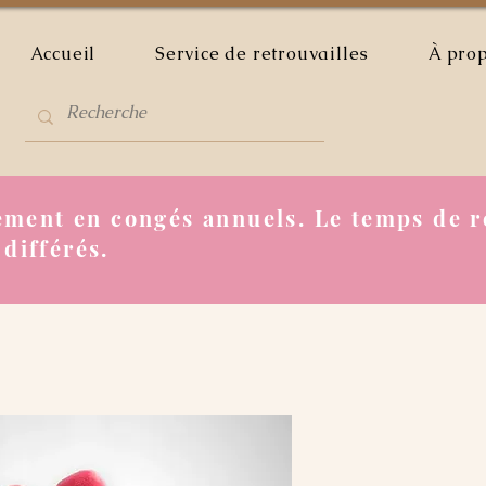
Accueil
Service de retrouvailles
À pro
ment en congés annuels. Le temps de r
 différés.