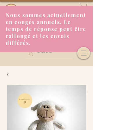
Nous sommes actuellement
en congés annuels. Le
temps de réponse peut être
rallongé et les envois
différés.