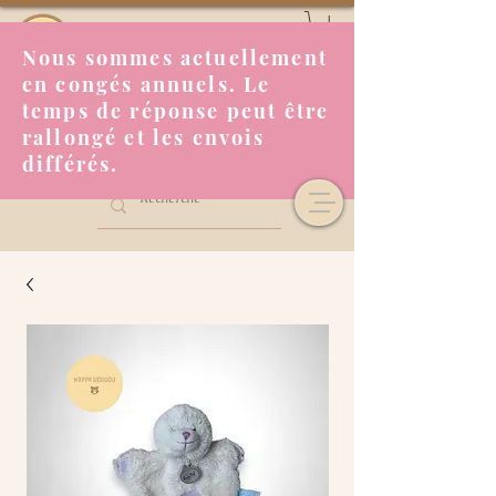
Nous sommes actuellement
en congés annuels. Le
temps de réponse peut être
rallongé et les envois
différés.