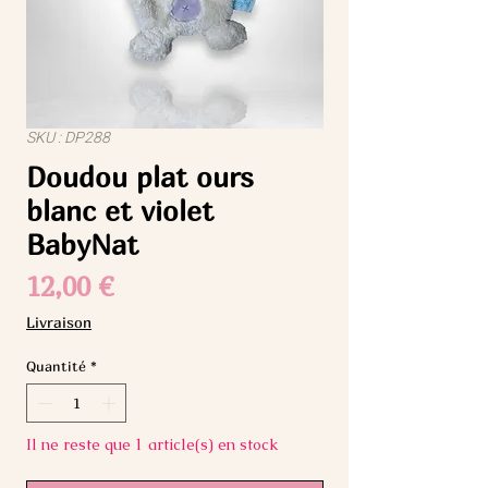
SKU : DP288
Doudou plat ours
blanc et violet
BabyNat
Prix
12,00 €
Livraison
Quantité
*
Il ne reste que 1 article(s) en stock