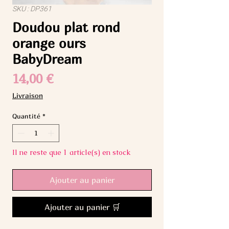
SKU : DP361
Doudou plat rond
orange ours
BabyDream
Prix
14,00 €
Livraison
Quantité
*
Il ne reste que 1 article(s) en stock
Ajouter au panier
Ajouter au panier 🛒