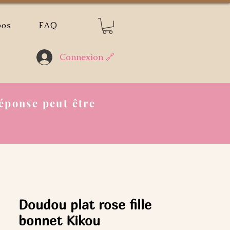
pos
FAQ
Connexion 🔗
éponse peut être
Doudou plat rose fille
bonnet Kikou