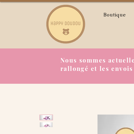
Boutique
Nous sommes actuelle
rallongé et les envois