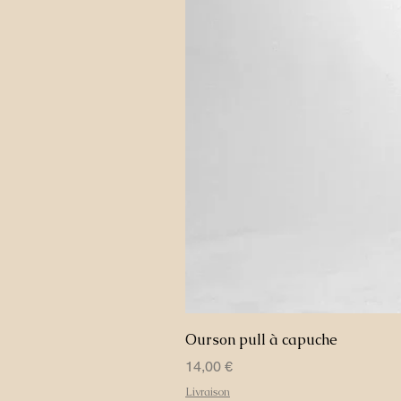
Ourson pull à capuche
Prix
14,00 €
Livraison