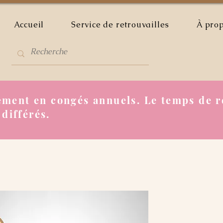
Accueil
Service de retrouvailles
À pro
ment en congés annuels. Le temps de r
 différés.