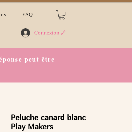
pos
FAQ
Connexion 🔗
éponse peut être
Peluche canard blanc
Play Makers