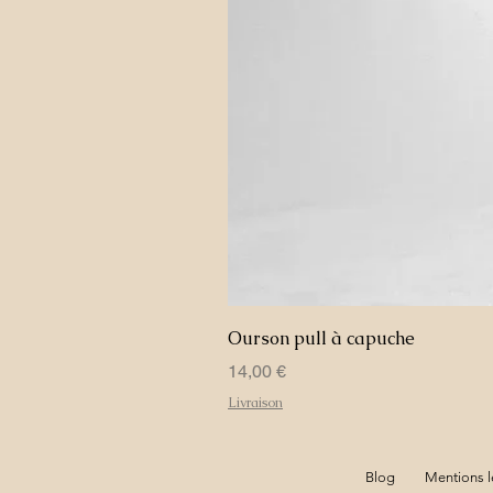
Ourson pull à capuche
Prix
14,00 €
Livraison
Blog
Mentions l