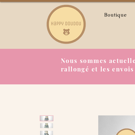
Boutique
Nous sommes actuelle
rallongé et les envois