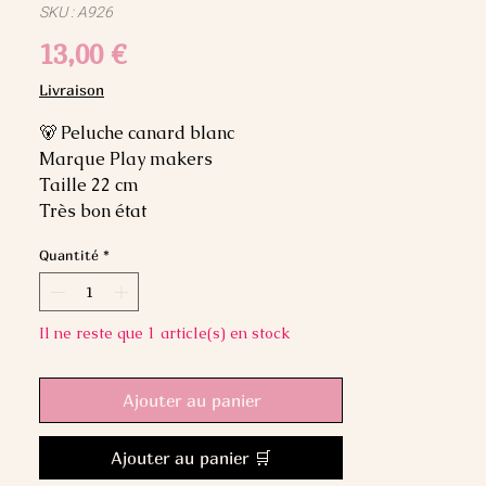
SKU : A926
Prix
13,00 €
Livraison
🐻 Peluche canard blanc
Marque Play makers
Taille 22 cm
Très bon état
Quantité
*
Il ne reste que 1 article(s) en stock
Ajouter au panier
Ajouter au panier 🛒