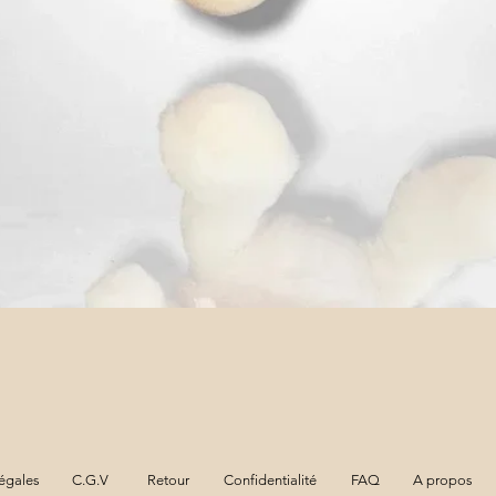
Aperçu rapide
égales
C.G.V
Retour
Confidentialité
FAQ
A propos