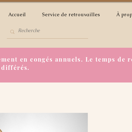
Accueil
Service de retrouvailles
À pro
ment en congés annuels. Le temps de r
 différés.