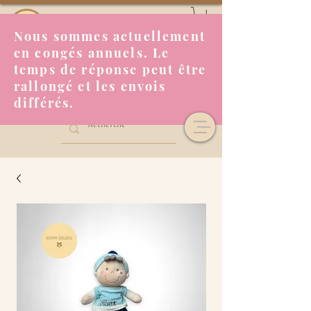
Nous sommes actuellement
en congés annuels. Le
temps de réponse peut être
rallongé et les envois
différés.