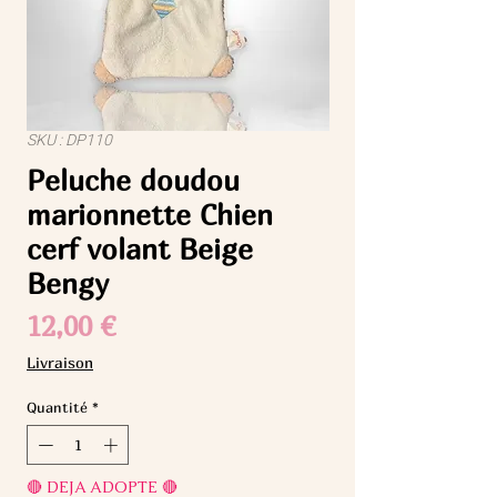
SKU : DP110
Peluche doudou
marionnette Chien
cerf volant Beige
Bengy
Prix
12,00 €
Livraison
Quantité
*
🔴 DEJA ADOPTE 🔴