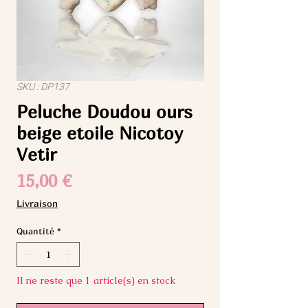
SKU : DP137
Peluche Doudou ours
beige etoile Nicotoy
Vetir
Prix
15,00 €
Livraison
Quantité
*
Il ne reste que 1 article(s) en stock