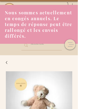
Nous sommes actuellement
en congés annuels. Le
temps de réponse peut être
rallongé et les envois
différés.