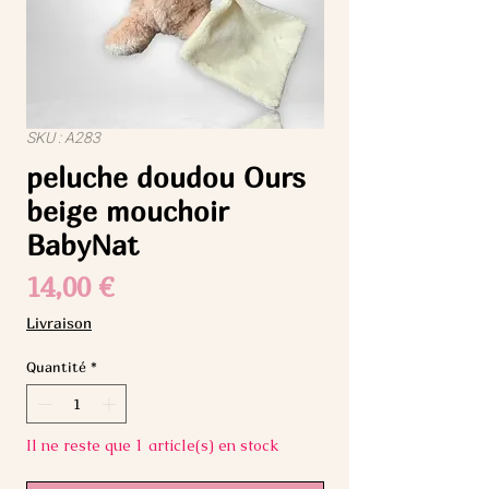
SKU : A283
peluche doudou Ours
beige mouchoir
BabyNat
Prix
14,00 €
Livraison
Quantité
*
Il ne reste que 1 article(s) en stock