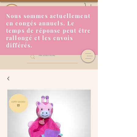
Nous sommes actuellement
en congés annuels. Le
temps de réponse peut être
rallongé et les envois
différés.