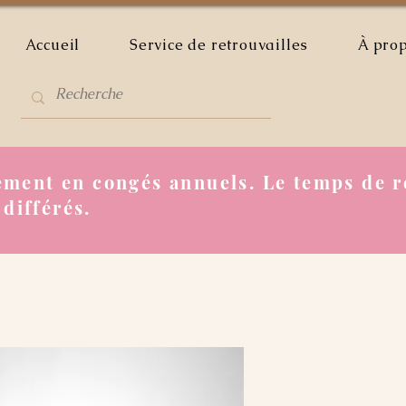
Accueil
Service de retrouvailles
À pro
ment en congés annuels. Le temps de r
 différés.