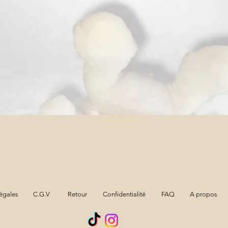
Aperçu rapide
égales
C.G.V
Retour
Confidentialité
FAQ
A propos