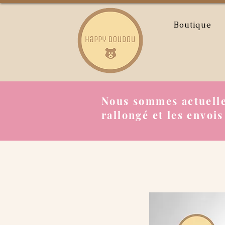
Boutique
Nous sommes actuelle
rallongé et les envois