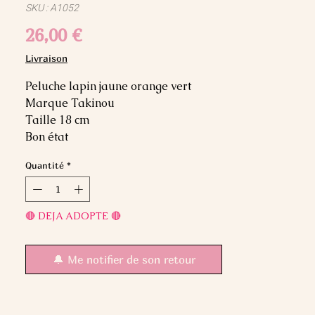
SKU : A1052
Prix
26,00 €
Livraison
Peluche lapin jaune orange vert
Marque Takinou
Taille 18 cm
Bon état
Quantité
*
🔴 DEJA ADOPTE 🔴
🔔 Me notifier de son retour