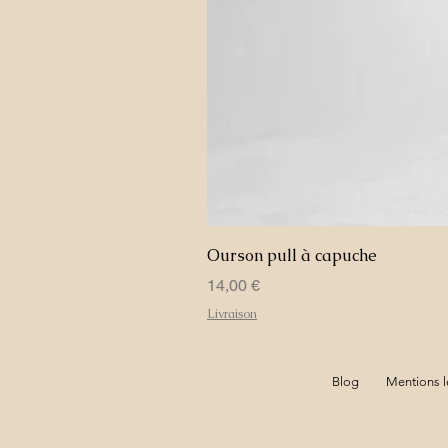
Ourson pull à capuche
Prix
14,00 €
Livraison
Blog
Mentions l