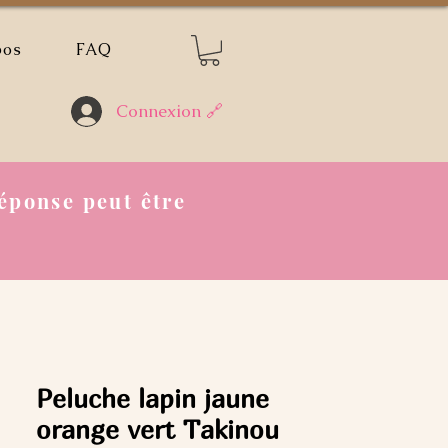
pos
FAQ
Connexion 🔗
éponse peut être
Peluche lapin jaune
orange vert Takinou