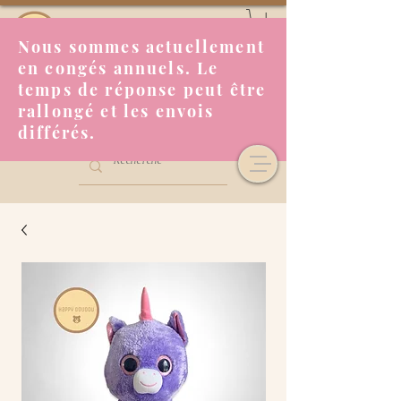
Nous sommes actuellement
en congés annuels. Le
temps de réponse peut être
rallongé et les envois
différés.