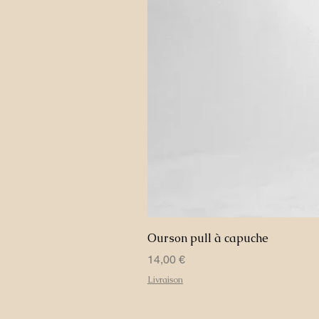
Ourson pull à capuche
Prix
14,00 €
Livraison