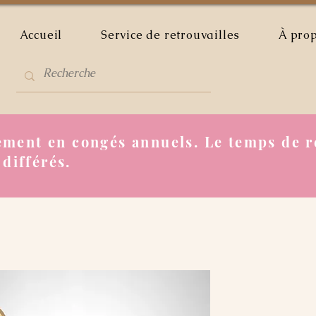
Accueil
Service de retrouvailles
À pro
ment en congés annuels. Le temps de r
 différés.