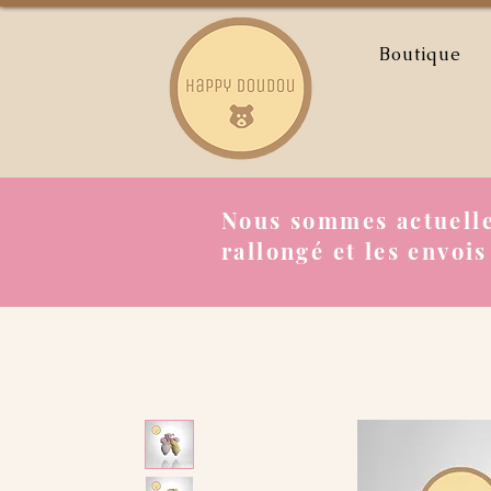
Boutique
Nous sommes actuelle
rallongé et les envois