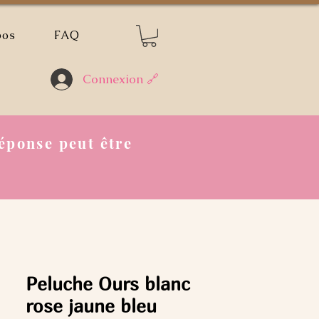
pos
FAQ
Connexion 🔗
éponse peut être
Peluche Ours blanc
rose jaune bleu