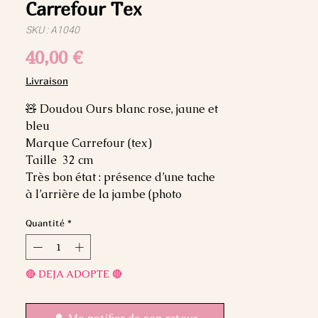
Carrefour Tex
SKU : A1040
Prix
40,00 €
Livraison
🧸 Doudou Ours blanc rose, jaune et
bleu
Marque Carrefour (tex)
Taille 32 cm
Très bon état : présence d’une tache
à l’arrière de la jambe (photo
Quantité
*
🔴 DEJA ADOPTE 🔴
🔔 Me notifier de son retour