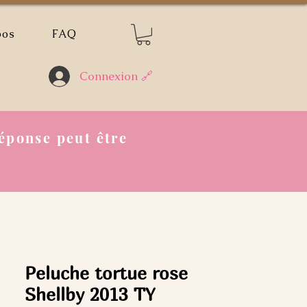
pos
FAQ
Connexion 🔗
éponse peut être
Peluche tortue rose
Shellby 2013 TY