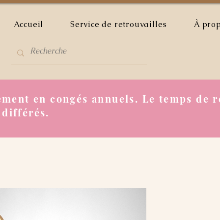
Accueil
Service de retrouvailles
À pro
ment en congés annuels. Le temps de r
 différés.